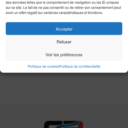
John Doe
sur
Folding Shovel
des données telles que le comportement de navigation ou les ID uniques
sur ce site. Le fait de ne pas consentir ou de retirer son consentement peut
avoir un effet négatif sur certaines caractéristiques et fonctions.
Rechercher :
Accepter
Refuser
Catégories
Voir les préférences
Aucune catégorie
Politique de cookies
Politique de confidentialité