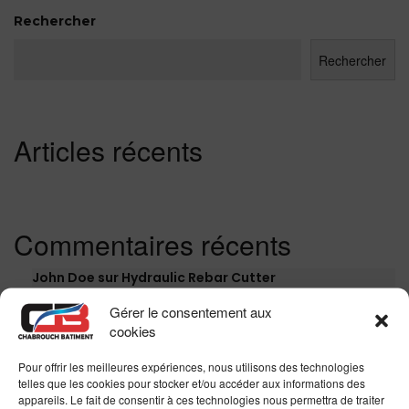
Rechercher
Rechercher
Articles récents
Commentaires récents
John Doe
sur
Hydraulic Rebar Cutter
Gérer le consentement aux
John Doe
sur
Square Ruler
cookies
John Doe
sur
Measuring Tape
Pour offrir les meilleures expériences, nous utilisons des technologies
John Doe
sur
Cordless Reciprocating Saw
telles que les cookies pour stocker et/ou accéder aux informations des
appareils. Le fait de consentir à ces technologies nous permettra de traiter