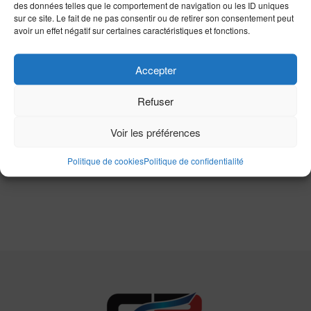
John Doe
sur
Folding Shovel
des données telles que le comportement de navigation ou les ID uniques
sur ce site. Le fait de ne pas consentir ou de retirer son consentement peut
avoir un effet négatif sur certaines caractéristiques et fonctions.
Rechercher :
Accepter
Refuser
Catégories
Voir les préférences
Aucune catégorie
Politique de cookies
Politique de confidentialité