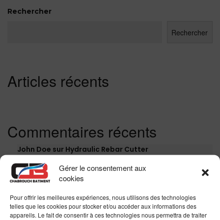
Rechercher
Rechercher
Articles récents
Commentaires récents
John Doe
sur
Hydraulic Rebar Cutter
Gérer le consentement aux
John Doe
sur
Square Ruler
cookies
John Doe
sur
Measuring Tape
Pour offrir les meilleures expériences, nous utilisons des technologies
John Doe
sur
Cordless Reciprocating Saw
telles que les cookies pour stocker et/ou accéder aux informations des
appareils. Le fait de consentir à ces technologies nous permettra de traiter